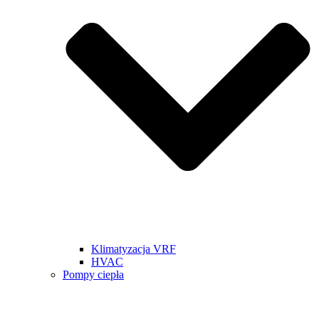
Klimatyzacja VRF
HVAC
Pompy ciepła