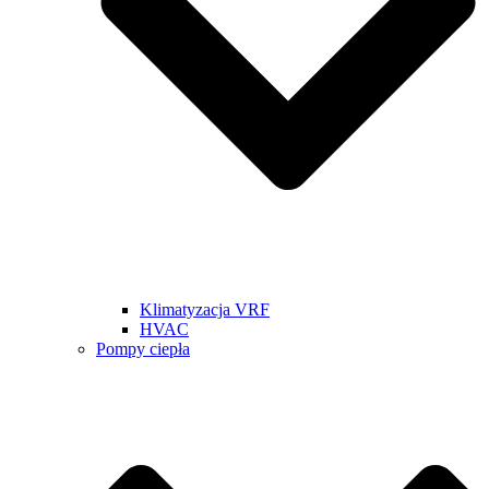
Klimatyzacja VRF
HVAC
Pompy ciepła