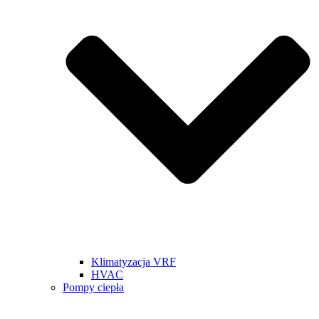
Klimatyzacja VRF
HVAC
Pompy ciepła