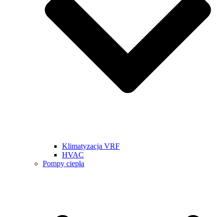
Klimatyzacja VRF
HVAC
Pompy ciepła