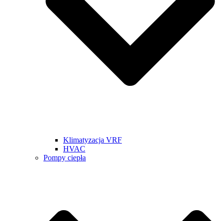
Klimatyzacja VRF
HVAC
Pompy ciepła