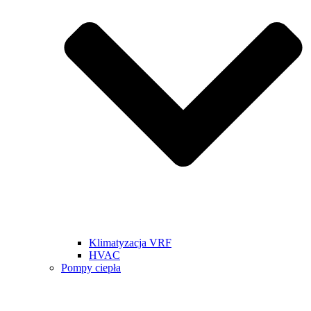
Klimatyzacja VRF
HVAC
Pompy ciepła