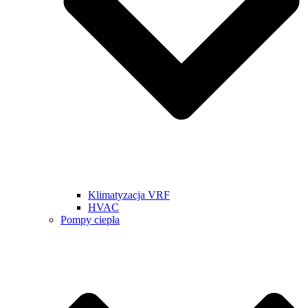
Klimatyzacja VRF
HVAC
Pompy ciepła