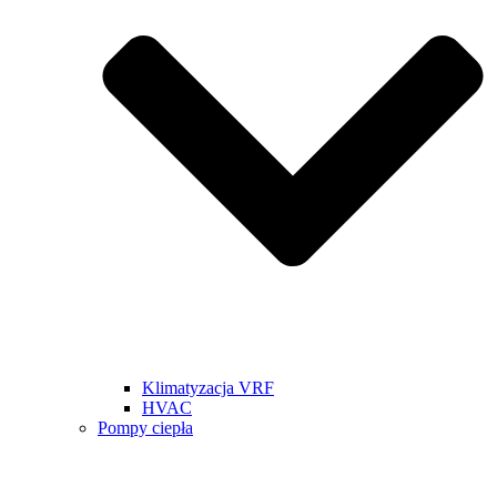
Klimatyzacja VRF
HVAC
Pompy ciepła